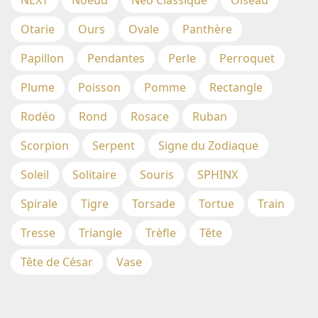
NEXT
Noeud
Néo Classique
Oiseau
Otarie
Ours
Ovale
Panthère
Papillon
Pendantes
Perle
Perroquet
Plume
Poisson
Pomme
Rectangle
Rodéo
Rond
Rosace
Ruban
Scorpion
Serpent
Signe du Zodiaque
Soleil
Solitaire
Souris
SPHINX
Spirale
Tigre
Torsade
Tortue
Train
Tresse
Triangle
Trèfle
Tête
Tête de César
Vase