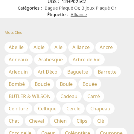
UGS :
12HP025CZ
Catégories :
Bague Plaqué Or
,
Bijoux Plaqué Or
Étiquette :
Alliance
Mots Clés
Abeille
Aigle
Aile
Alliance
Ancre
Anneaux
Arabesque
Arbre de Vie
Arlequin
Art Déco
Baguette
Barrette
Bombé
Boucle
Boule
Bouée
BUTLER & WILSON
Cadeau
Carré
Ceinture
Celtique
Cercle
Chapeau
Chat
Cheval
Chien
Clips
Clé
Coccinelle
Coeur
Coléoptère
Couronne