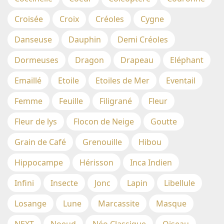
Croisée
Croix
Créoles
Cygne
Danseuse
Dauphin
Demi Créoles
Dormeuses
Dragon
Drapeau
Eléphant
Emaillé
Etoile
Etoiles de Mer
Eventail
Femme
Feuille
Filigrané
Fleur
Fleur de lys
Flocon de Neige
Goutte
Grain de Café
Grenouille
Hibou
Hippocampe
Hérisson
Inca Indien
Infini
Insecte
Jonc
Lapin
Libellule
Losange
Lune
Marcassite
Masque