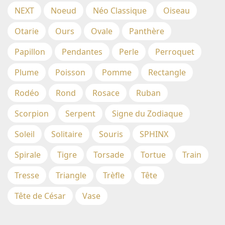
NEXT
Noeud
Néo Classique
Oiseau
Otarie
Ours
Ovale
Panthère
Papillon
Pendantes
Perle
Perroquet
Plume
Poisson
Pomme
Rectangle
Rodéo
Rond
Rosace
Ruban
Scorpion
Serpent
Signe du Zodiaque
Soleil
Solitaire
Souris
SPHINX
Spirale
Tigre
Torsade
Tortue
Train
Tresse
Triangle
Trèfle
Tête
Tête de César
Vase