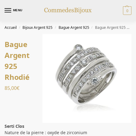
0
MENU
Accueil
Bijoux Argent 925
Bague Argent 925
Bague Argent 925 Rhodié
/
/
/
Bague
Argent
925
Rhodié
85,00
€
Serti Clos
Nature de la pierre : oxyde de zirconium