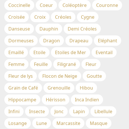
Coccinelle
Coeur
Coléoptère
Couronne
Croisée
Croix
Créoles
Cygne
Danseuse
Dauphin
Demi Créoles
Dormeuses
Dragon
Drapeau
Eléphant
Emaillé
Etoile
Etoiles de Mer
Eventail
Femme
Feuille
Filigrané
Fleur
Fleur de lys
Flocon de Neige
Goutte
Grain de Café
Grenouille
Hibou
Hippocampe
Hérisson
Inca Indien
Infini
Insecte
Jonc
Lapin
Libellule
Losange
Lune
Marcassite
Masque